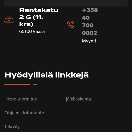
Rantakatu
+358
2 G (11.
40
krs)
700
65100 Vaasa
0002
Myynti
Hyödyllisiä linkkejä
Hienokuormitus
Jälkilaskenta
Ohjelmistotuotanto
Tekoäly