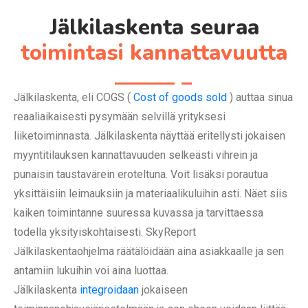
Jälkilaskenta seuraa
toimintasi kannattavuutta
Jälkilaskenta, eli COGS (
Cost of goods sold
) auttaa sinua
reaaliaikaisesti pysymään selvillä yrityksesi
liiketoiminnasta. Jälkilaskenta näyttää eritellysti jokaisen
myyntitilauksen kannattavuuden selkeästi vihrein ja
punaisin taustavärein eroteltuna. Voit lisäksi porautua
yksittäisiin leimauksiin ja materiaalikuluihin asti. Näet siis
kaiken toimintanne suuressa kuvassa ja tarvittaessa
todella yksityiskohtaisesti. SkyReport
Jälkilaskentaohjelma räätälöidään aina asiakkaalle ja sen
antamiin lukuihin voi aina luottaa.
Jälkilaskenta
integroidaan
jokaiseen