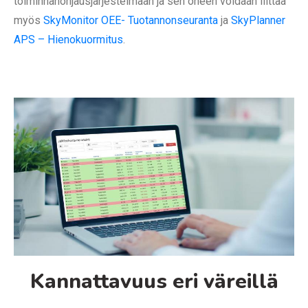
toiminnanohjausjärjestelmään ja sen oheen voidaan liittää
myös
SkyMonitor OEE- Tuotannonseuranta
ja
SkyPlanner
APS – Hienokuormitus
.
Kannattavuus eri väreillä