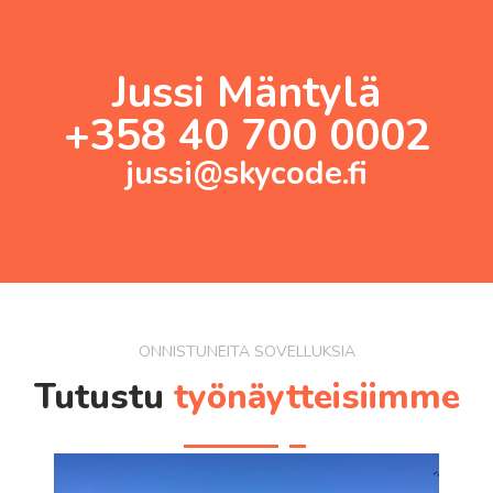
Jussi Mäntylä
+358 40 700 0002
jussi@skycode.fi
ONNISTUNEITA SOVELLUKSIA
Tutustu
työnäytteisiimme