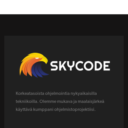
Korkeatasoista ohjelmointia nykyaikaisilla
tekniikoilla. Olemme mukava ja maalaisjärkeä
käyttävä kumppani ohjelmistoprojektiisi.