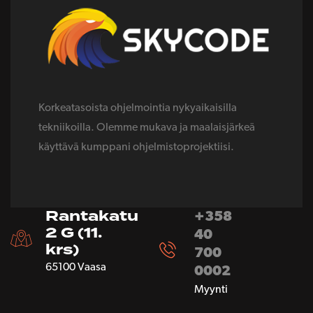
Korkeatasoista ohjelmointia nykyaikaisilla
tekniikoilla. Olemme mukava ja maalaisjärkeä
käyttävä kumppani ohjelmistoprojektiisi.
Rantakatu
+358
2 G (11.
40
krs)
700
65100 Vaasa
0002
Myynti