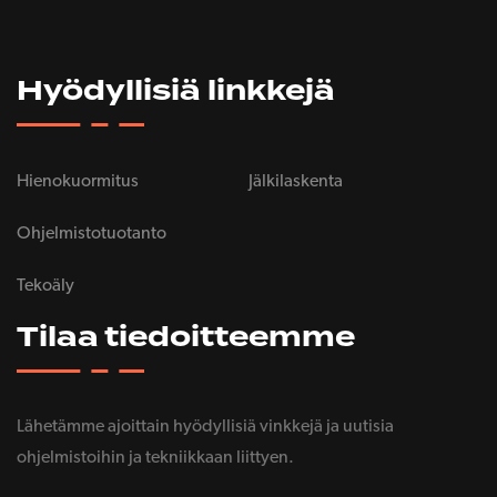
Hyödyllisiä linkkejä
Hienokuormitus
Jälkilaskenta
Ohjelmistotuotanto
Tekoäly
Tilaa tiedoitteemme
Lähetämme ajoittain hyödyllisiä vinkkejä ja uutisia
ohjelmistoihin ja tekniikkaan liittyen.