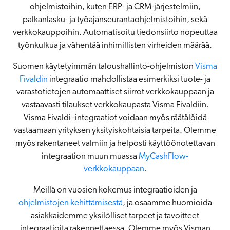
ohjelmistoihin, kuten ERP- ja CRM-järjestelmiin,
palkanlasku- ja työajanseurantaohjelmistoihin, sekä
verkkokauppoihin. Automatisoitu tiedonsiirto nopeuttaa
työnkulkua ja vähentää inhimillisten virheiden määrää.
Suomen käytetyimmän taloushallinto-ohjelmiston
Visma
Fivaldin
integraatio mahdollistaa esimerkiksi tuote- ja
varastotietojen automaattiset siirrot verkkokauppaan ja
vastaavasti tilaukset verkkokaupasta Visma Fivaldiin.
Visma Fivaldi -integraatiot voidaan myös räätälöidä
vastaamaan yrityksen yksityiskohtaisia tarpeita. Olemme
myös rakentaneet valmiin ja helposti käyttöönotettavan
integraation muun muassa
MyCashFlow-
verkkokauppaan
.
Meillä on vuosien kokemus integraatioiden ja
ohjelmistojen kehittämisestä
, ja osaamme huomioida
asiakkaidemme yksilölliset tarpeet ja tavoitteet
integraatioita rakennettaessa. Olemme myös Visman