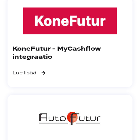
KoneFutur - MyCashflow
integraatio
Lue lisää