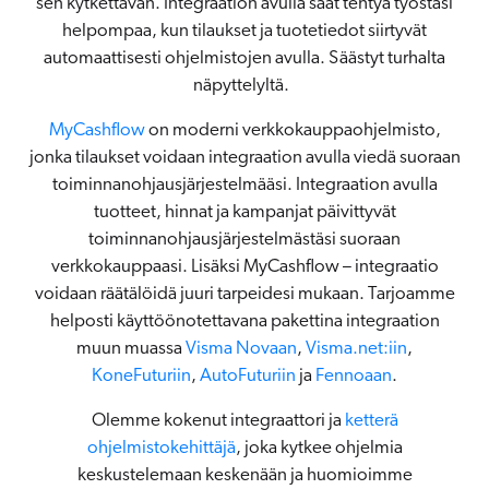
sen kytkettävän. Integraation avulla saat tehtyä työstäsi
helpompaa, kun tilaukset ja tuotetiedot siirtyvät
automaattisesti ohjelmistojen avulla. Säästyt turhalta
näpyttelyltä.
MyCashflow
on moderni verkkokauppaohjelmisto,
jonka tilaukset voidaan integraation avulla viedä suoraan
toiminnanohjausjärjestelmääsi. Integraation avulla
tuotteet, hinnat ja kampanjat päivittyvät
toiminnanohjausjärjestelmästäsi suoraan
verkkokauppaasi. Lisäksi MyCashflow – integraatio
voidaan räätälöidä juuri tarpeidesi mukaan. Tarjoamme
helposti käyttöönotettavana pakettina integraation
muun muassa
Visma Novaan
,
Visma.net:iin
,
KoneFuturiin
,
AutoFuturiin
ja
Fennoaan
.
Olemme kokenut integraattori ja
ketterä
ohjelmistokehittäjä
, joka kytkee ohjelmia
keskustelemaan keskenään ja huomioimme