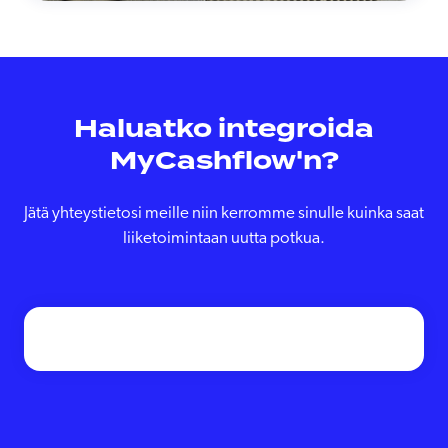
Haluatko integroida
MyCashflow'n?
Jätä yhteystietosi meille niin kerromme sinulle kuinka saat
liiketoimintaan uutta potkua.