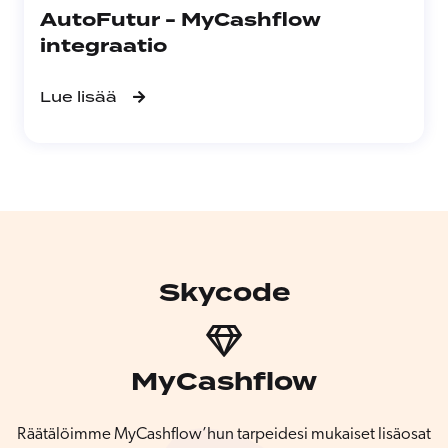
AutoFutur - MyCashflow
integraatio
Lue lisää
Skycode
MyCashflow
Räätälöimme MyCashflow’hun tarpeidesi mukaiset lisäosat