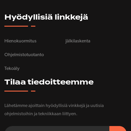
Hyödyllisiä linkkejä
Hienokuormitus
Jälkilaskenta
Ohjelmistotuotanto
Tekoäly
Tilaa tiedoitteemme
Lähetämme ajoittain hyödyllisiä vinkkejä ja uutisia
ohjelmistoihin ja tekniikkaan liittyen.