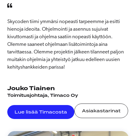
Skycoden tiimi ymmärsi nopeasti tarpeemme ja esitti
hienoja ideoita. Ohjelmointi ja asennus sujuivat
kivuttomasti ja ohjelma saatiin nopeasti käyttöön.
Olemme saaneet ohjelmaan lisätoimintoja aina
tarvittaessa. Olemme projektin jälkeen tilanneet paljon
muitakin ohjelmia ja yhteistyö jatkuu edelleen uusien
kehityshankkeiden parissa!
Jouko Tiainen
Toimitusjohtaja, Timaco Oy
Asiakastarinat
Lue lisää Timacosta