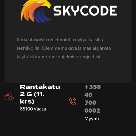
Korkeatasoista ohjelmointia nykyaikaisilla
tekniikoilla. Olemme mukava ja maalaisjärkeä
käyttävä kumppani ohjelmistoprojektiisi.
Rantakatu
+358
2 G (11.
40
krs)
700
65100 Vaasa
0002
Myynti