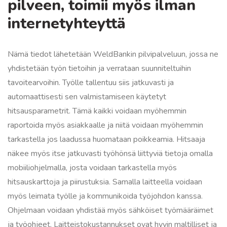
pilveen, toimii myös ilman
internetyhteyttä
Nämä tiedot lähetetään WeldBankin pilvipalveluun, jossa ne
yhdistetään työn tietoihin ja verrataan suunniteltuihin
tavoitearvoihin. Työlle tallentuu siis jatkuvasti ja
automaattisesti sen valmistamiseen käytetyt
hitsausparametrit. Tämä kaikki voidaan myöhemmin
raportoida myös asiakkaalle ja niitä voidaan myöhemmin
tarkastella jos laadussa huomataan poikkeamia. Hitsaaja
näkee myös itse jatkuvasti työhönsä liittyviä tietoja omalla
mobiiliohjelmalla, josta voidaan tarkastella myös
hitsauskarttoja ja piirustuksia. Samalla laitteella voidaan
myös leimata työlle ja kommunikoida työjohdon kanssa.
Ohjelmaan voidaan yhdistää myös sähköiset työmääräimet
ja työohjeet. Laitteistokustannukset ovat hyvin maltilliset ja