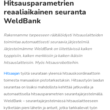
Hitsausparametrien
reaaliaikainen seuranta
WeldBank
Rakennamme tarpeeseen räätälöidysti hitsauslaitteiden
toimintaa automaattisesti seuraavia järjestelmiä.
Järjestelmämme WeldBank on liitettävissä kaiken
tyyppisiin, kaiken merkkisiin ja kaiken ikäisiin
hitsauslaitteisiin. Myös hitsausrobotteihin.
Hitsaajan
työtä seurataan yleensä hitsauskoordinaattorin
toimesta manuaalisin pistotarkastuksin. Hitsaustyön laadun
seurantaa on lisäksi mahdollista kehittää jatkuvalla ja
automaattisella hitsausparametrien seurantajärjestelmällä.
WeldBank – seurantajärjestelmässä hitsauslaitteeseen
kytketään pieni lähetin ja anturit, jotka tarkkailevat työn