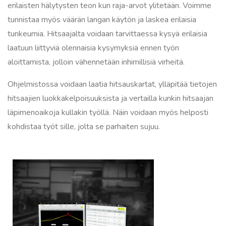
erilaisten hälytysten teon kun raja-arvot ylitetään. Voimme
tunnistaa myös väärän langan käytön ja laskea erilaisia
tunkeumia. Hitsaajalta voidaan tarvittaessa kysyä erilaisia
laatuun liittyviä olennaisia kysymyksiä ennen työn
aloittamista, jolloin vähennetään inhimillisiä virheitä.
Ohjelmistossa voidaan laatia hitsauskartat, ylläpitää tietojen
hitsaajien luokkakelpoisuuksista ja vertailla kunkin hitsaajan
läpimenoaikoja kullakin työllä. Näin voidaan myös helposti
kohdistaa työt sille, jolta se parhaiten sujuu.