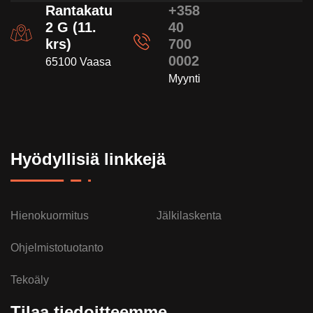
Rantakatu
+358
2 G (11.
40
krs)
700
0002
65100 Vaasa
Myynti
Hyödyllisiä linkkejä
Hienokuormitus
Jälkilaskenta
Ohjelmistotuotanto
Tekoäly
Tilaa tiedoitteemme