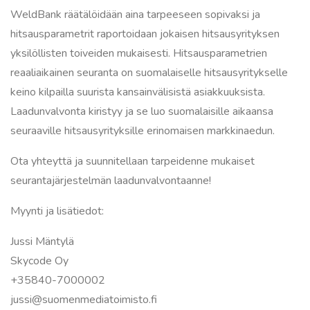
WeldBank räätälöidään aina tarpeeseen sopivaksi ja
hitsausparametrit raportoidaan jokaisen hitsausyrityksen
yksilöllisten toiveiden mukaisesti. Hitsausparametrien
reaaliaikainen seuranta on suomalaiselle hitsausyritykselle
keino kilpailla suurista kansainvälisistä asiakkuuksista.
Laadunvalvonta kiristyy ja se luo suomalaisille aikaansa
seuraaville hitsausyrityksille erinomaisen markkinaedun.
Ota yhteyttä ja suunnitellaan tarpeidenne mukaiset
seurantajärjestelmän laadunvalvontaanne!
Myynti ja lisätiedot:
Jussi Mäntylä
Skycode Oy
+35840-7000002
jussi@suomenmediatoimisto.fi