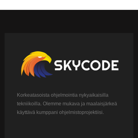
Korkeatasoista ohjelmointia nykyaikaisilla
tekniikoilla. Olemme mukava ja maalaisjärkeä
käyttävä kumppani ohjelmistoprojektiisi.