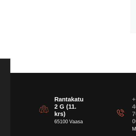
Rantakatu
+
2 G (11.
4
krs)
7
0
65100 Vaasa
M