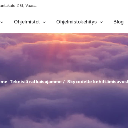
antakatu 2 G, Vaasa
Ohjelmistot
Ohjelmistokehitys
Blogi
ome
Teknisiä ratkaisujamme
Skycodelle kehittämisavus