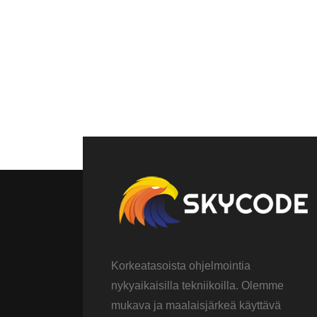
Korkeatasoista ohjelmointia
nykyaikaisilla tekniikoilla. Olemme
mukava ja maalaisjärkeä käyttävä