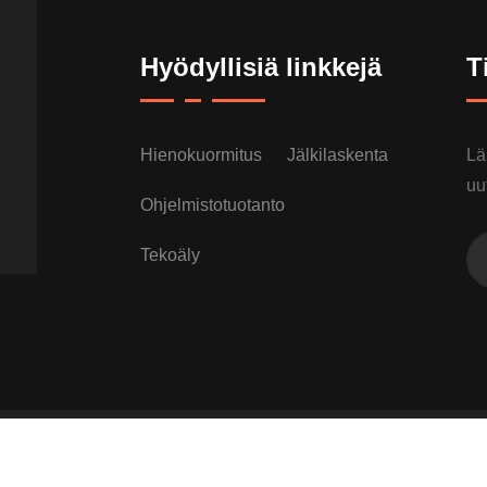
Hyödyllisiä linkkejä
T
Hienokuormitus
Jälkilaskenta
Lä
uu
Ohjelmistotuotanto
Tekoäly