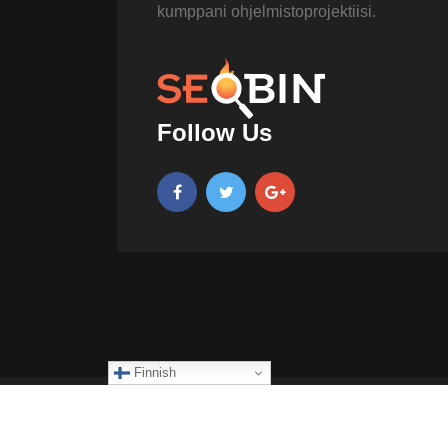
kumppani ohjelmistoprojektiisi.
Follow Us
Finnish
Copyright 2021, All Right Reserved Skycode