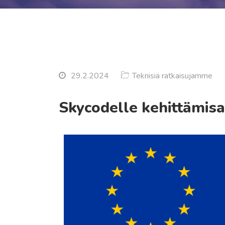
29.2.2024
Teknisiä ratkaisujamme
Skycodelle kehittämis