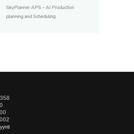
SkyPlanner APS – AI Production
planning and Scheduling
358
0
00
002
yynti