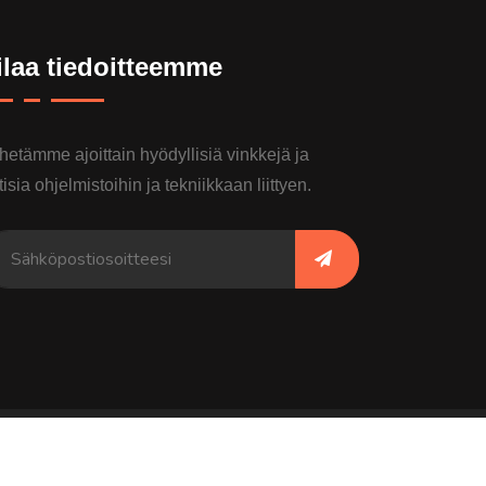
ilaa tiedoitteemme
hetämme ajoittain hyödyllisiä vinkkejä ja
tisia ohjelmistoihin ja tekniikkaan liittyen.