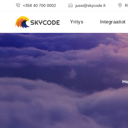
+358 40 700 0002
jussi@skycode.fi
R
Yritys
Integraatiot
H